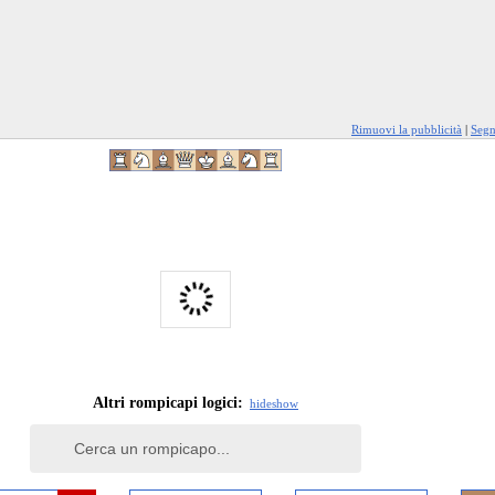
Rimuovi la pubblicità
|
Segn
Altri rompicapi logici:
hide
show