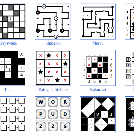
Heyawake
Shingoki
Masyu
Tapa
Battaglia Stellare
Kakurasu