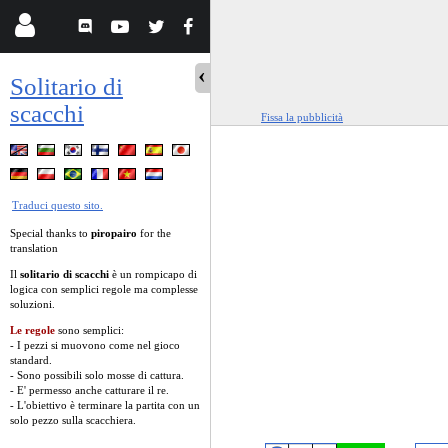
Solitario di
scacchi
Fissa la pubblicità
Traduci questo sito.
Special thanks to
piropairo
for the
translation
Il
solitario di scacchi
è un rompicapo di
logica con semplici regole ma complesse
soluzioni.
Le regole
sono semplici:
- I pezzi si muovono come nel gioco
standard.
- Sono possibili solo mosse di cattura.
- E' permesso anche catturare il re.
- L'obiettivo è terminare la partita con un
solo pezzo sulla scacchiera.