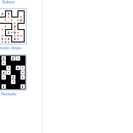
Kakuro
rcuito chiuso
Nurikabe