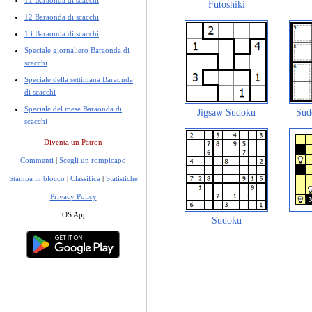
Futoshiki
12 Baraonda di scacchi
13 Baraonda di scacchi
Speciale giornaliero Baraonda di
scacchi
Speciale della settimana Baraonda
di scacchi
Speciale del mese Baraonda di
Jigsaw Sudoku
Sud
scacchi
Diventa un Patron
Commenti
|
Scegli un rompicapo
Stampa in blocco
|
Classifica
|
Statistiche
Privacy Policy
iOS App
Sudoku