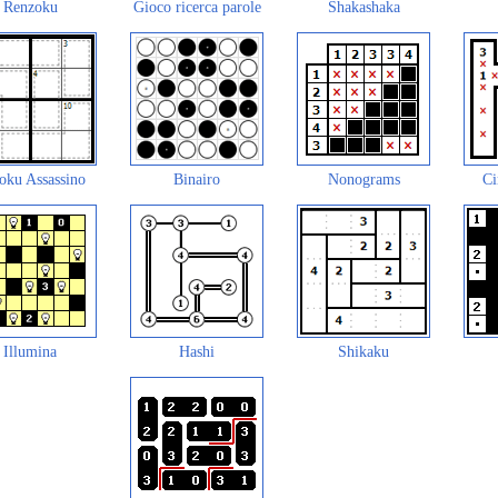
Renzoku
Gioco ricerca parole
Shakashaka
oku Assassino
Binairo
Nonograms
Ci
Illumina
Hashi
Shikaku