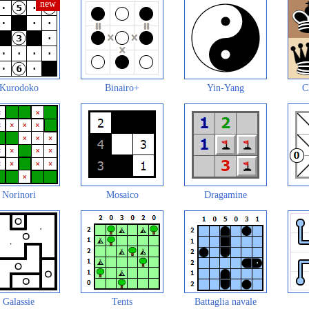
Kurodoko
Binairo+
Yin-Yang
C
Norinori
Mosaico
Dragamine
Galassie
Tents
Battaglia navale